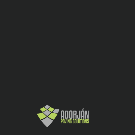
ADDITIONAL INFORMATION
Culoare
Bej
Inaltime
2
(cm)
Unitate
mp
metrica
Dimensiune