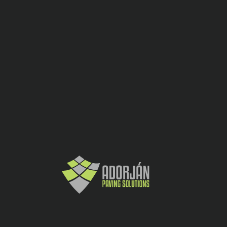
Promoţii Elis Pavaje
Umbra D10