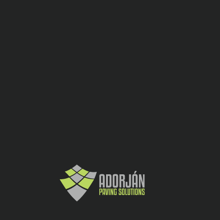
Culoare
Gri ciment
Inaltime
25
(cm)
Unitate de
buc
masura
Destinatia
Garduri, Ziduri, Delimitări
Dimensiune