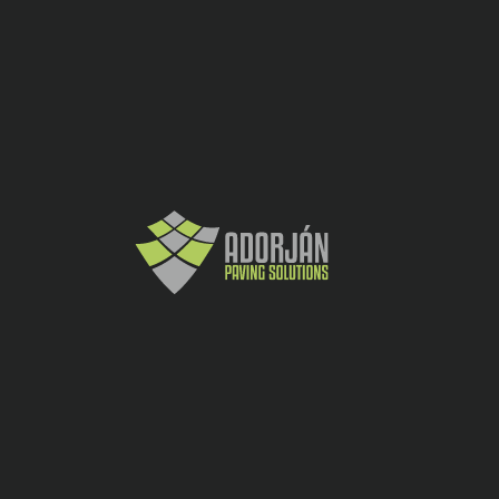
Schela MaxI 548
Schelă nouă: 548 m2
Lungime schelă: 52,19 m
Înălțime platformă: 8,5 m
Înălțime de lucru: 10,5 m
-
+