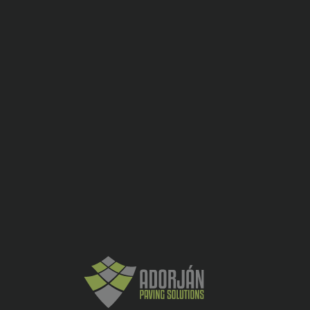
ADDITIONAL INFORMATION
Culoare
Gri ciment
Inaltime(cm)
15
Dimensiune
(lungime x
66×30
latime in
cm)