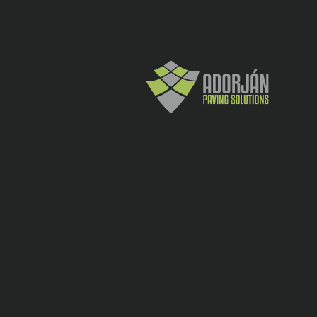
Dimensiune
200 x 100 cm
panel
Dimensiunea
100 x 50 mm
ochiului
Diametrul
4,00 mm
firului
Tratament
de
ZN+AL (95+5%)