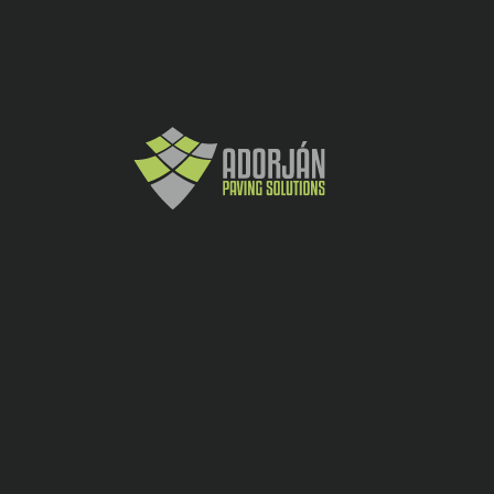
-
+
Cere oferta
Grădină
CATEGORY:
SHARE: