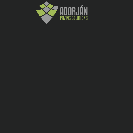
detectata cu ajutorul picioarelor sau a
bastonului alb faciliteaza urmarirea unui
traseu, recunoasterea schimbarii directiei
de mers sau ajungerea la punctul de
destinatie.
-
+
Cere oferta
Auxiliare
CATEGORY:
SHARE: